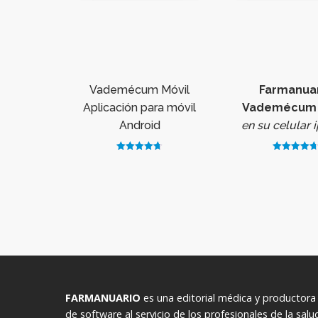
Vademécum Móvil
Farmanua
Aplicación para móvil
Vademécum 
Android
en su celular 
Valorado en
Valorado en
VER
VER
4.67
4.76
de 5
de 5
MÁS
MÁS
FARMANUARIO
es una editorial médica y productora
de software al servicio de los profesionales de la salu