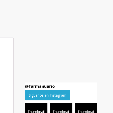
@
farmanuario
Síguenos en Instagram
Thumbnail
Thumbnail
Thumbnail