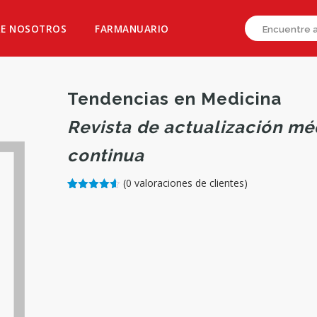
E NOSOTROS
FARMANUARIO
Tendencias en Medicina
Revista de actualización mé
continua
(
0
valoraciones de clientes)
Rated
24
4.58
out of 5
based on
customer
ratings